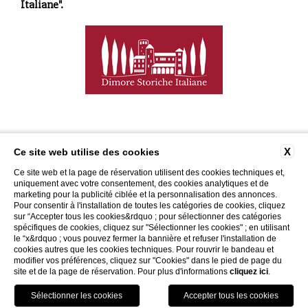
Italiane".
X
Ce site web utilise des cookies
Baglio Villa Sicilia
Ce site web et la page de réservation utilisent des cookies techniques et,
uniquement avec votre consentement, des cookies analytiques et de
Contrada Latomie SP 13 Zangara dei Prefetti Amari, 1, 91022 Selinunte
marketing pour la publicité ciblée et la personnalisation des annonces.
Castelvetrano TP
Pour consentir à l'installation de toutes les catégories de cookies, cliquez
N. de TVA: 02023130814
sur “Accepter tous les cookies&rdquo ; pour sélectionner des catégories
spécifiques de cookies, cliquez sur "Sélectionner les cookies" ; en utilisant
Tel. +39 335 6022825
le “x&rdquo ; vous pouvez fermer la bannière et refuser l'installation de
emericoamari@tiscali.it
cookies autres que les cookies techniques. Pour rouvrir le bandeau et
modifier vos préférences, cliquez sur "Cookies" dans le pied de page du
CONTACTS
DONNÉES DE L'ENTREPRISE
REVUE DE PRESSE
site et de la page de réservation. Pour plus d'informations
cliquez ici
.